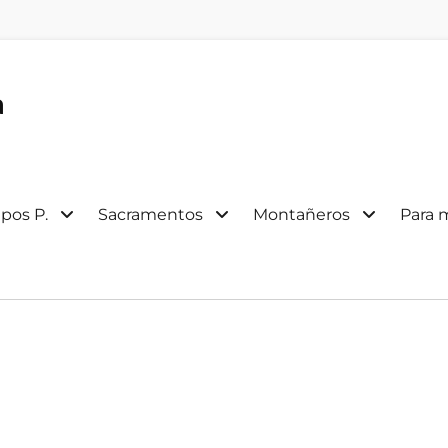
a
pos P.
Sacramentos
Montañeros
Para 