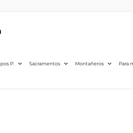
a
pos P.
Sacramentos
Montañeros
Para 