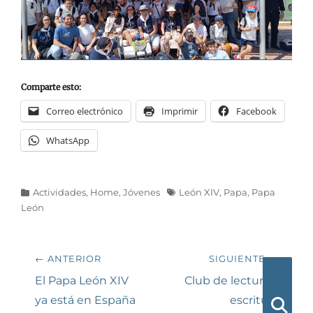
Comparte esto:
Correo electrónico
Imprimir
Facebook
WhatsApp
Categorías
Etiquetas
Actividades
,
Home
,
Jóvenes
León XIV
,
Papa
,
Papa
León
Navegación
← ANTERIOR
SIGUIENTE →
de
Entrada
Siguiente
El Papa León XIV
Club de lectura y
anterior:
entrada:
ya está en España
escritura
entradas