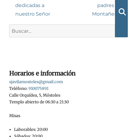
anterior:
entrada:
dedicadas a
padres de
entradas
nuestro Señor
Montañeros
Busca
Buscar:
Horarios e información
sjavilamostoles@gmail.com
Teléfono:
910075891
Calle Orquídea, 5, Móstoles
Templo abierto de 06:30 a 21:30
Misas
Laborables: 20:00
Sábados: 20:00