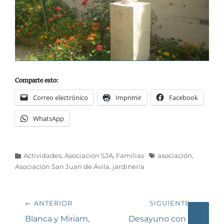
Comparte esto:
Correo electrónico
Imprimir
Facebook
WhatsApp
Categorías
Etiquetas
Actividades
,
Asociación SJA
,
Familias
asociación
,
Asociación San Juan de Ávila
,
jardinería
Navegación
← ANTERIOR
SIGUIENTE →
de
Entrada
Siguiente
Blanca y Miriam,
Desayuno con los