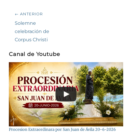
Navegación
← ANTERIOR
de
Entrada
Solemne
anterior:
celebración de
entradas
Corpus Christi
Canal de Youtube
Procesion Extraordinara por San Juan de Ávila 20-6-2026