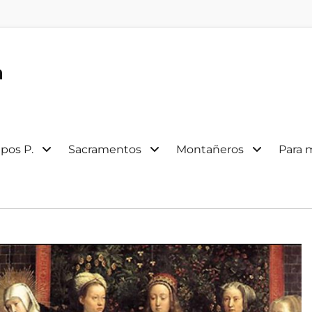
a
pos P.
Sacramentos
Montañeros
Para 