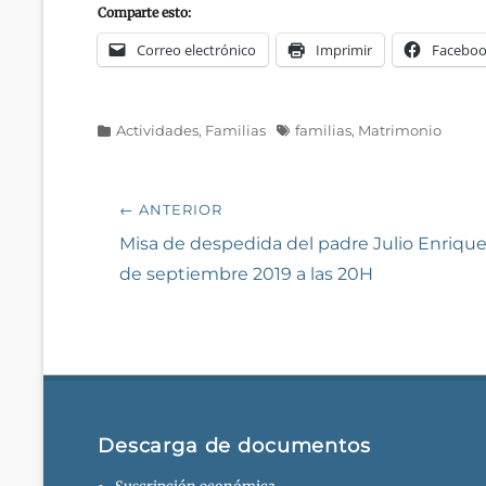
Comparte esto:
Correo electrónico
Imprimir
Facebo
Categorías
Etiquetas
Actividades
,
Familias
familias
,
Matrimonio
Navegación
← ANTERIOR
de
Entrada
Misa de despedida del padre Julio Enrique
anterior:
de septiembre 2019 a las 20H
entradas
Descarga de documentos