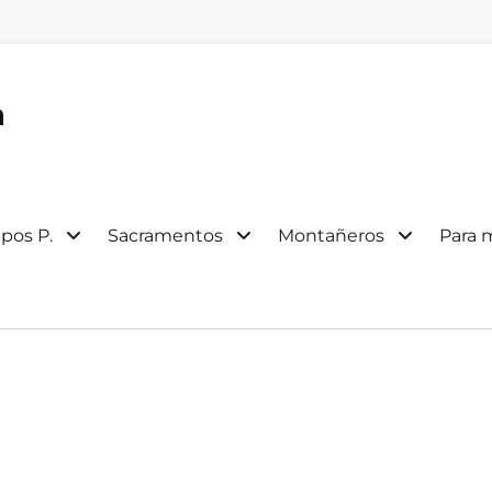
a
pos P.
Sacramentos
Montañeros
Para 