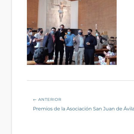
Navegación
← ANTERIOR
de
Entrada
Premios de la Asociación San Juan de Ávil
anterior:
entradas