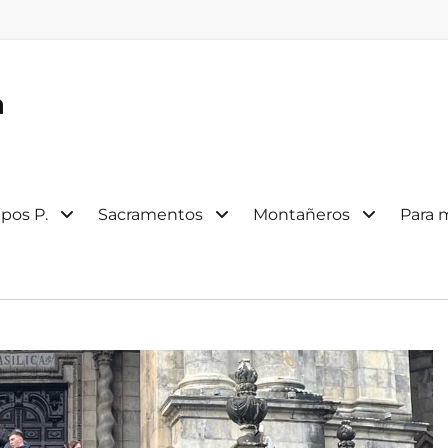
a
pos P.
Sacramentos
Montañeros
Para 