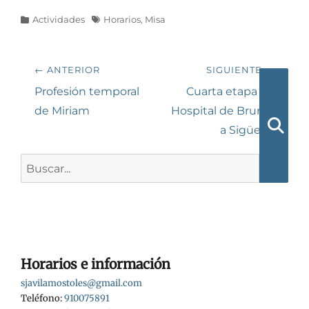
Categorías
Etiquetas
Actividades
Horarios
,
Misa
Navegación
← ANTERIOR
SIGUIENTE →
de
Entrada
Siguiente
Profesión temporal
Cuarta etapa de
anterior:
entrada:
de Miriam
Hospital de Bruma
entradas
a Sigüeiro
Busca
Buscar:
Horarios e información
sjavilamostoles@gmail.com
Teléfono:
910075891