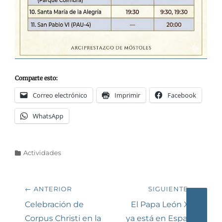
Comparte esto:
Correo electrónico
Imprimir
Facebook
WhatsApp
Categorías
Actividades
Navegación
← ANTERIOR
SIGUIENTE →
de
Entrada
Siguiente
Celebración de
El Papa León XIV
anterior:
entrada:
Corpus Christi en la
ya está en España