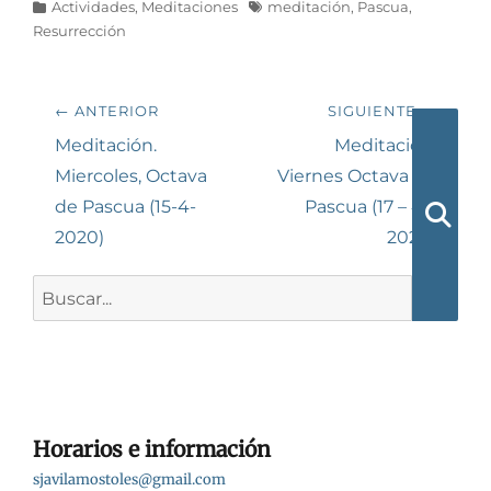
Categorías
Etiquetas
Actividades
,
Meditaciones
meditación
,
Pascua
,
Resurrección
Navegación
← ANTERIOR
SIGUIENTE →
de
Entrada
Siguiente
Meditación.
Meditación.
anterior:
entrada:
Miercoles, Octava
Viernes Octava de
entradas
de Pascua (15-4-
Pascua (17 – 4 –
2020)
2020)
Busca
Buscar:
Horarios e información
sjavilamostoles@gmail.com