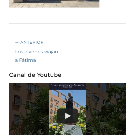
Navegación
← ANTERIOR
de
Entrada
Los jóvenes viajan
anterior:
a Fátima
entradas
Canal de Youtube