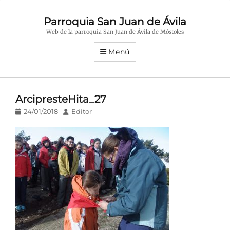
Parroquia San Juan de Ávila
Web de la parroquia San Juan de Ávila de Móstoles
Menú
ArcipresteHita_27
Publicado
Autor
24/01/2018
Editor
en/el