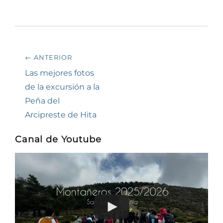
Navegación
← ANTERIOR
de
Entrada
Las mejores fotos
anterior:
de la excursión a la
entradas
Peña del
Arcipreste de Hita
Canal de Youtube