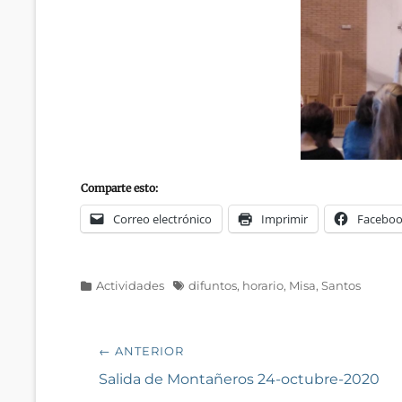
Comparte esto:
Correo electrónico
Imprimir
Facebo
Categorías
Etiquetas
Actividades
difuntos
,
horario
,
Misa
,
Santos
Navegación
← ANTERIOR
de
Entrada
Salida de Montañeros 24-octubre-2020