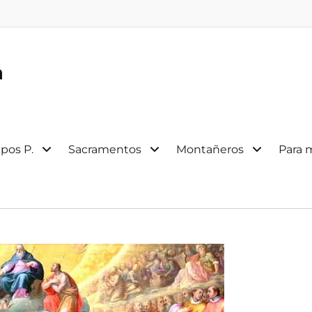
a
pos P.
Sacramentos
Montañeros
Para 