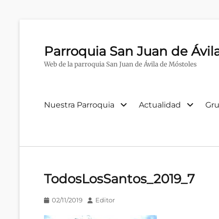
Parroquia San Juan de Ávil
Web de la parroquia San Juan de Ávila de Móstoles
Menú
Nuestra Parroquia
Actualidad
Gru
primario
TodosLosSantos_2019_7
Publicado
Autor
02/11/2019
Editor
en/el