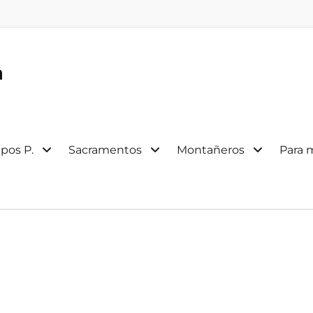
a
pos P.
Sacramentos
Montañeros
Para 