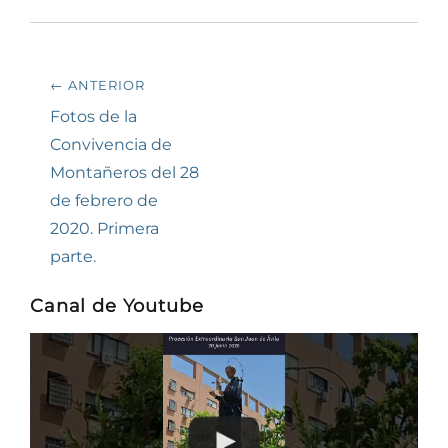
Navegación
← ANTERIOR
de
Entrada
Fotos de la
anterior:
Convivencia de
entradas
Montañeros del 28
de febrero de
2020. Primera
parte.
Canal de Youtube