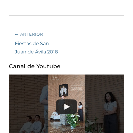
Navegación
← ANTERIOR
de
Entrada
Fiestas de San
anterior:
Juan de Ávila 2018
entradas
Canal de Youtube