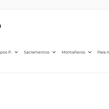
a
pos P.
Sacramentos
Montañeros
Para 