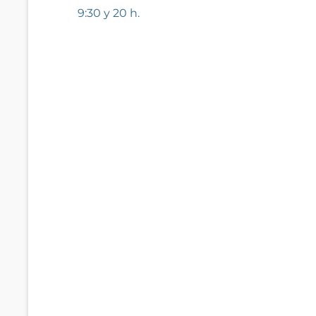
anterior:
9:30 y 20 h.
entradas