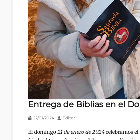
Entrega de Biblias en el D
Publicado
Autor
22/01/2024
Editor
en/el
El domingo
21 de enero de 2024
celebramos el