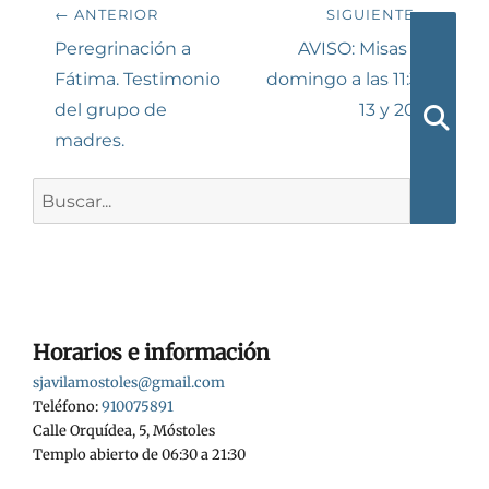
Navegación
← ANTERIOR
SIGUIENTE →
de
Entrada
Siguiente
Peregrinación a
AVISO: Misas de
anterior:
entrada:
Fátima. Testimonio
domingo a las 11:30,
entradas
del grupo de
13 y 20 H
madres.
Busca
Buscar:
Horarios e información
sjavilamostoles@gmail.com
Teléfono:
910075891
Calle Orquídea, 5, Móstoles
Templo abierto de 06:30 a 21:30