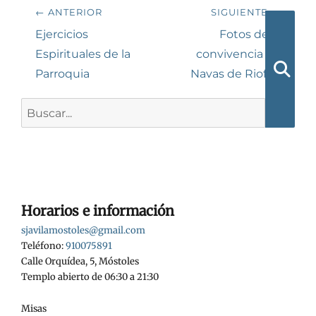
Navegación
← ANTERIOR
SIGUIENTE →
de
Entrada
Siguiente
Ejercicios
Fotos de la
anterior:
entrada:
Espirituales de la
convivencia en
entradas
Parroquia
Navas de Riofrío
Busca
Buscar:
Horarios e información
sjavilamostoles@gmail.com
Teléfono:
910075891
Calle Orquídea, 5, Móstoles
Templo abierto de 06:30 a 21:30
Misas