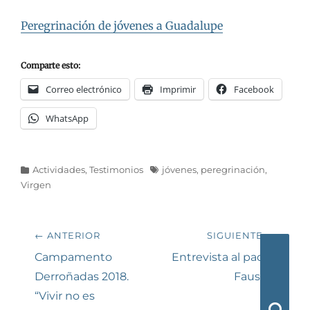
Peregrinación de jóvenes a Guadalupe
Comparte esto:
Correo electrónico
Imprimir
Facebook
WhatsApp
Categorías
Etiquetas
Actividades
,
Testimonios
jóvenes
,
peregrinación
,
Virgen
Navegación
← ANTERIOR
SIGUIENTE →
de
Entrada
Siguiente
Campamento
Entrevista al padre
anterior:
entrada:
Derroñadas 2018.
Faustín
entradas
“Vivir no es