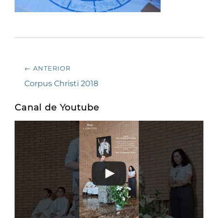
Navegación
← ANTERIOR
de
Entrada
Corpus Christi 2018
anterior:
entradas
Canal de Youtube