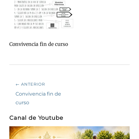
Convivencia fin de curso
Navegación
← ANTERIOR
de
Entrada
Convivencia fin de
anterior:
curso
entradas
Canal de Youtube