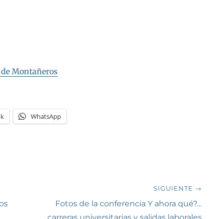
po de Montañeros
ok
WhatsApp
SIGUIENTE →
Siguiente
os
Fotos de la conferencia Y ahora qué?…
entrada:
carreras universitarias y salidas laborales