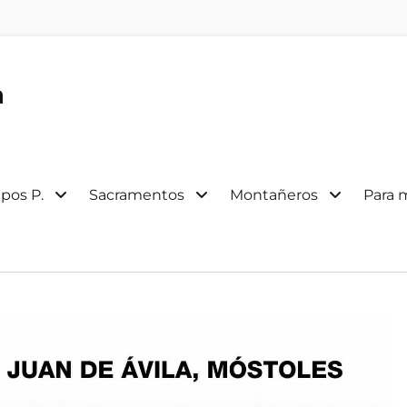
a
pos P.
Sacramentos
Montañeros
Para 