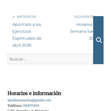
Navegación
← ANTERIOR
SIGUIENTE →
de
Entrada
Siguiente
Apúntate a los
Horarios de
anterior:
entrada:
Ejercicios
Semana Santa
entradas
Espirituales de
2026
abril 2026
Busca
Buscar:
Horarios e información
sjavilamostoles@gmail.com
Teléfono:
910075891