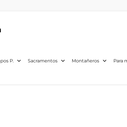
a
pos P.
Sacramentos
Montañeros
Para 