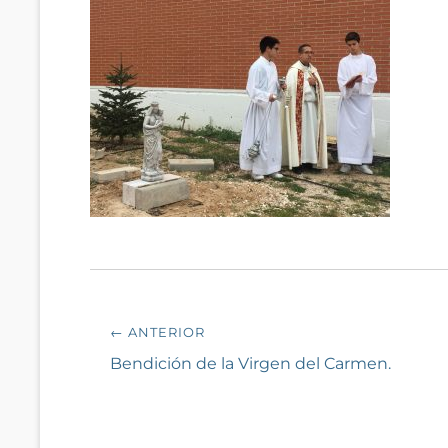
Navegación
← ANTERIOR
de
Entrada
Bendición de la Virgen del Carmen.
anterior:
entradas