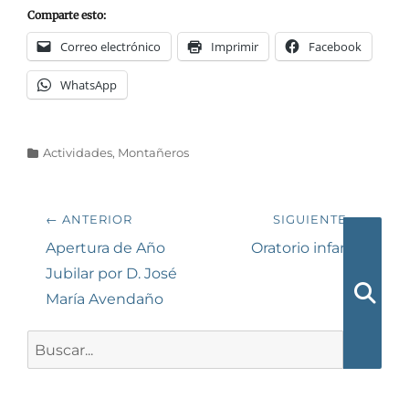
Comparte esto:
Correo electrónico
Imprimir
Facebook
WhatsApp
Categorías
Actividades
,
Montañeros
Navegación
← ANTERIOR
SIGUIENTE →
de
Entrada
Siguiente
Apertura de Año
Oratorio infantil
anterior:
entrada:
Jubilar por D. José
entradas
María Avendaño
Busca
Buscar: