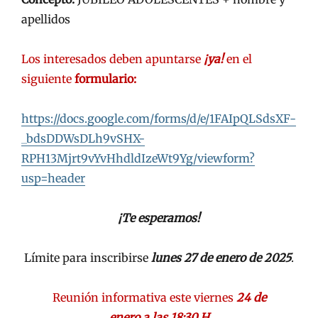
apellidos
Los interesados deben apuntarse
¡ya!
en el
siguiente
formulario:
https://docs.google.com/forms/d/e/1FAIpQLSdsXF-
_bdsDDWsDLh9vSHX-
RPH13Mjrt9vYvHhdldIzeWt9Yg/viewform?
usp=header
¡Te esperamos!
Límite para inscribirse
lunes 27 de enero de 2025
.
Reunión informativa este viernes
24 de
enero a las 18:30 H