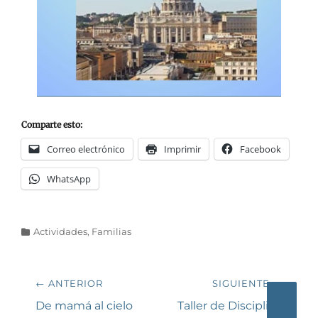
Comparte esto:
Correo electrónico
Imprimir
Facebook
WhatsApp
Categorías
Actividades
,
Familias
Navegación
← ANTERIOR
SIGUIENTE →
de
Entrada
Siguiente
De mamá al cielo
Taller de Disciplina