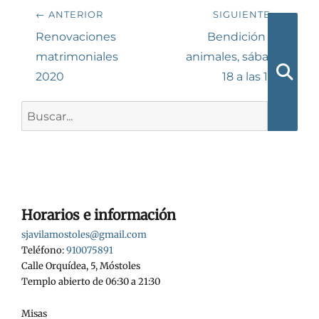
Navegación
← ANTERIOR
SIGUIENTE →
de
Entrada
Siguiente
Renovaciones
Bendición de
anterior:
entrada:
matrimoniales
animales, sábado
entradas
2020
18 a las 13H
Busca
Buscar:
Horarios e información
sjavilamostoles@gmail.com
Teléfono:
910075891
Calle Orquídea, 5, Móstoles
Templo abierto de 06:30 a 21:30
Misas