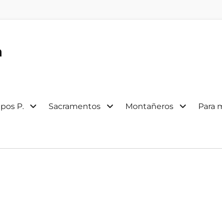
a
pos P.
Sacramentos
Montañeros
Para 