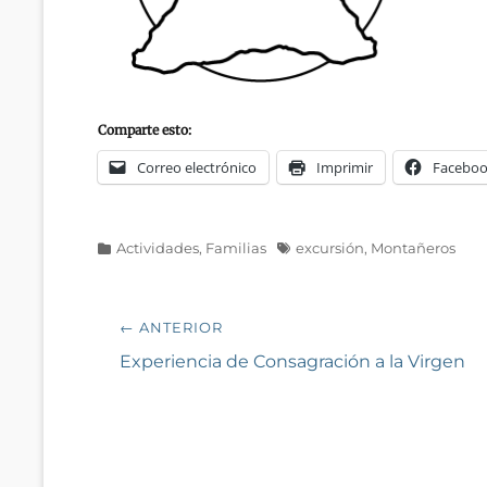
Comparte esto:
Correo electrónico
Imprimir
Facebo
Categorías
Etiquetas
Actividades
,
Familias
excursión
,
Montañeros
Navegación
← ANTERIOR
de
Entrada
Experiencia de Consagración a la Virgen
anterior:
entradas