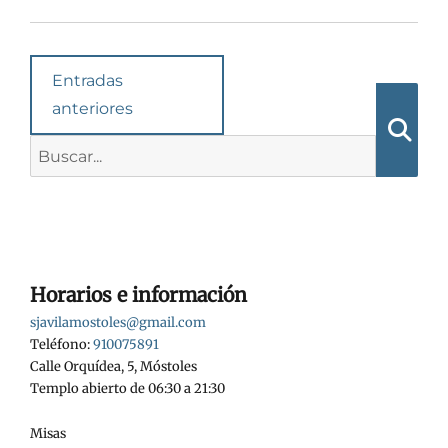
Navegación
Entradas
en
anteriores
las
Buscar:
Busca
entradas
Horarios e información
sjavilamostoles@gmail.com
Teléfono:
910075891
Calle Orquídea, 5, Móstoles
Templo abierto de 06:30 a 21:30
Misas