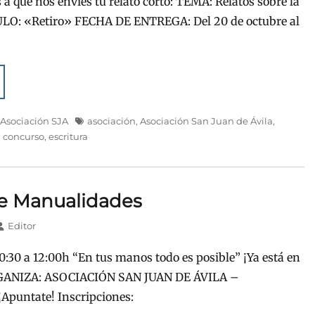
 a que nos envíes tu relato corto: TEMA: Relatos sobre la
ULO: «Retiro» FECHA DE ENTREGA: Del 20 de octubre al
Etiquetas
,
Asociación SJA
asociación
,
Asociación San Juan de Ávila
,
,
concurso
,
escritura
de Manualidades
Autor
Editor
0:30 a 12:00h “En tus manos todo es posible” ¡Ya está en
GANIZA: ASOCIACIÓN SAN JUAN DE ÁVILA –
Apuntate! Inscripciones: