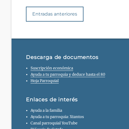
Navegación
Entradas anteriores
en
las
entradas
Descarga de documentos
Suscripción económica
Ayuda a tu parroquia y deduce hasta el 80
Hoja Parroquial
Enlaces de interés
Ayuda a la familia
Ayuda a tu parroquia: Xtantos
Canal parroquial YouTube