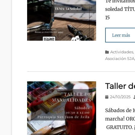
Te invitamos
soledad TÍT
15
Leer más
Categorías
Actividades
Asociación SJA
Taller 
Publicado
24/10/2025
en/el
Sábados de 1
marcha! OR
GRATUITO. ¡