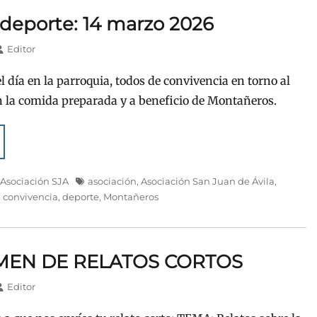
 deporte: 14 marzo 2026
Autor
Editor
l día en la parroquia, todos de convivencia en torno al
n la comida preparada y a beneficio de Montañeros.
Etiquetas
,
Asociación SJA
asociación
,
Asociación San Juan de Ávila
,
,
convivencia
,
deporte
,
Montañeros
MEN DE RELATOS CORTOS
Autor
Editor