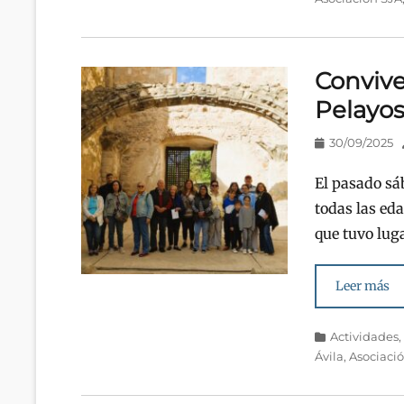
Convive
Pelayos
Publicado
30/09/2025
en/el
El pasado sá
todas las ed
que tuvo lug
Leer más
Categorías
Actividades
Ávila
,
Asociaci