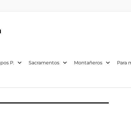
a
pos P.
Sacramentos
Montañeros
Para 