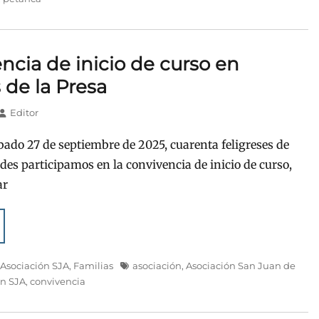
ncia de inicio de curso en
 de la Presa
Autor
Editor
bado 27 de septiembre de 2025, cuarenta feligreses de
ades participamos en la convivencia de inicio de curso,
ar
Etiquetas
,
Asociación SJA
,
Familias
asociación
,
Asociación San Juan de
ón SJA
,
convivencia