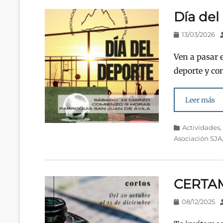
Día del
Publicado
13/03/2026
en/el
Ven a pasar e
deporte y co
Leer más
Categorías
Actividades
Asociación SJA
CERTA
Publicado
08/12/2025
en/el