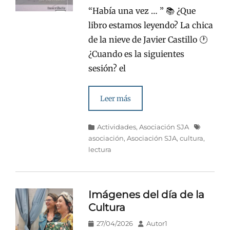
“Había una vez … ” 📚 ¿Que
libro estamos leyendo? La chica
de la nieve de Javier Castillo 🕐
¿Cuando es la siguientes
sesión? el
Leer más
Categorías
Etiquetas
Actividades
,
Asociación SJA
asociación
,
Asociación SJA
,
cultura
,
lectura
Imágenes del día de la
Cultura
Publicado
Autor
27/04/2026
Autor1