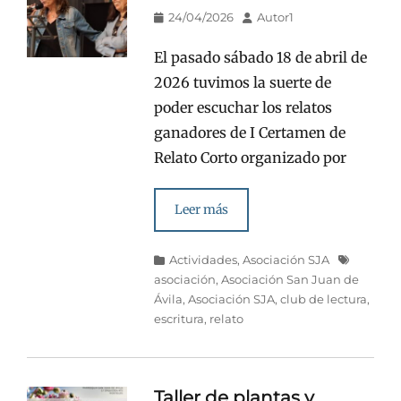
Publicado
Autor
24/04/2026
Autor1
en/el
El pasado sábado 18 de abril de
2026 tuvimos la suerte de
poder escuchar los relatos
ganadores de I Certamen de
Relato Corto organizado por
Leer más
Categorías
Etiquetas
Actividades
,
Asociación SJA
asociación
,
Asociación San Juan de
Ávila
,
Asociación SJA
,
club de lectura
,
escritura
,
relato
Taller de plantas y