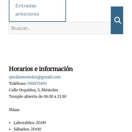
Navegación
Entradas
en
anteriores
las
Buscar:
Busca
entradas
Horarios e información
sjavilamostoles@gmail.com
Teléfono:
910075891
Calle Orquídea, 5, Móstoles
Templo abierto de 06:30 a 21:30
Misas
Laborables: 20:00
Sábados: 20:00