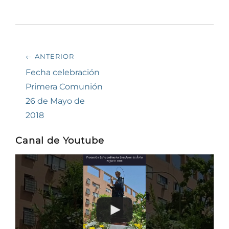
Navegación
← ANTERIOR
de
Entrada
Fecha celebración
anterior:
Primera Comunión
entradas
26 de Mayo de
2018
Canal de Youtube