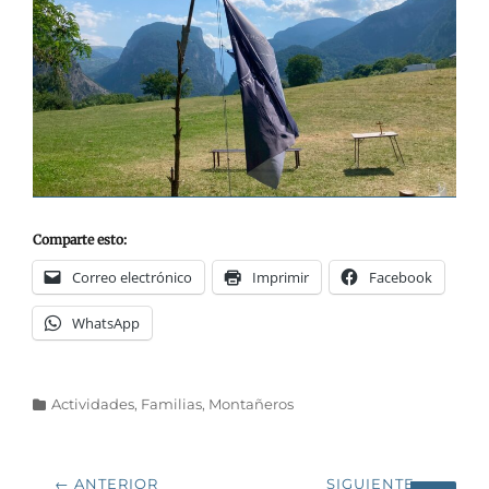
Comparte esto:
Correo electrónico
Imprimir
Facebook
WhatsApp
Categorías
Actividades
,
Familias
,
Montañeros
Navegación
← ANTERIOR
SIGUIENTE →