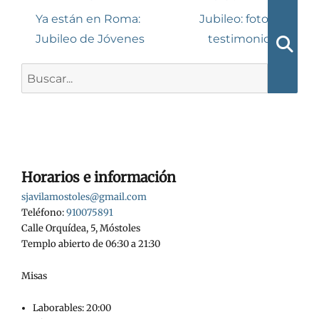
de
Entrada
Siguiente
Ya están en Roma:
Jubileo: fotos y
anterior:
entrada:
Jubileo de Jóvenes
testimonios 1
entradas
Busca
Buscar:
Horarios e información
sjavilamostoles@gmail.com
Teléfono:
910075891
Calle Orquídea, 5, Móstoles
Templo abierto de 06:30 a 21:30
Misas
Laborables: 20:00