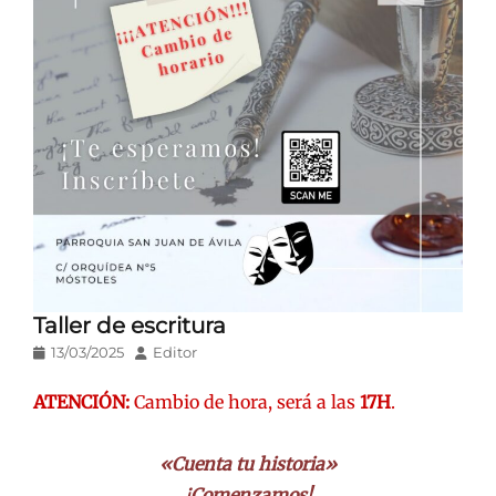
Taller de escritura
Publicado
Autor
13/03/2025
Editor
en/el
ATENCIÓN:
Cambio de hora, será a las
17H
.
«Cuenta tu historia»
¡Comenzamos!