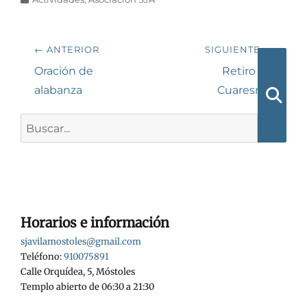
Navegación
← ANTERIOR
SIGUIENTE →
de
Entrada
Siguiente
Oración de
Retiro de
anterior:
entrada:
alabanza
Cuaresma
entradas
Busca
Buscar:
Horarios e información
sjavilamostoles@gmail.com
Teléfono:
910075891
Calle Orquídea, 5, Móstoles
Templo abierto de 06:30 a 21:30