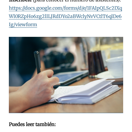
https://docs.google.com/forms/d/e/1FAIpQLSc2IXq
Wl0RZpHo6zg2lILJRdDYo2aBWclyNvVCtlT6qlDe6
Ig/viewform
Puedes leer también: