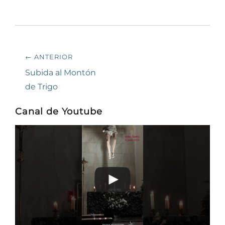
Navegación
← ANTERIOR
de
Entrada
Subida al Montón
anterior:
de Trigo
entradas
Canal de Youtube