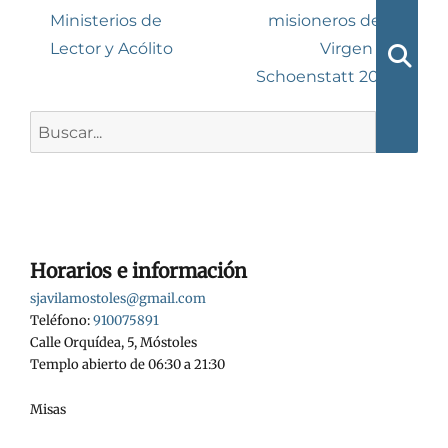
anterior:
entrada:
Ministerios de
misioneros de la
entradas
Lector y Acólito
Virgen de
Schoenstatt 2026
Busca
Buscar:
Horarios e información
sjavilamostoles@gmail.com
Teléfono:
910075891
Calle Orquídea, 5, Móstoles
Templo abierto de 06:30 a 21:30
Misas