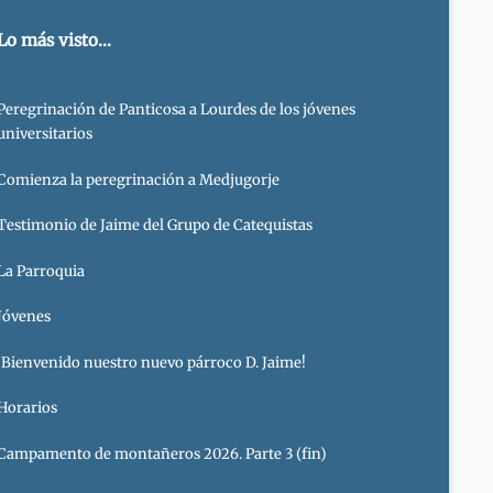
Lo más visto...
Peregrinación de Panticosa a Lourdes de los jóvenes
universitarios
Comienza la peregrinación a Medjugorje
Testimonio de Jaime del Grupo de Catequistas
La Parroquia
Jóvenes
¡Bienvenido nuestro nuevo párroco D. Jaime!
Horarios
Campamento de montañeros 2026. Parte 3 (fin)