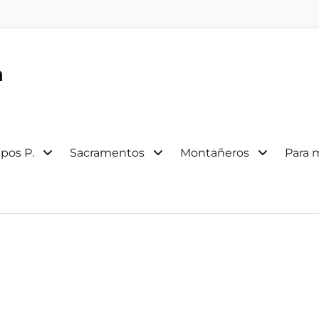
a
pos P.
Sacramentos
Montañeros
Para 