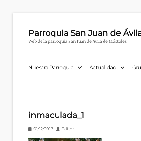
Parroquia San Juan de Ávil
Web de la parroquia San Juan de Ávila de Móstoles
Menú
Nuestra Parroquia
Actualidad
Gru
primario
inmaculada_1
Publicado
Autor
01/12/2017
Editor
en/el