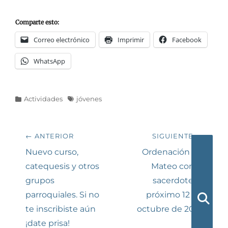
Comparte esto:
Correo electrónico
Imprimir
Facebook
WhatsApp
Categorías
Etiquetas
Actividades
jóvenes
Navegación
← ANTERIOR
SIGUIENTE →
de
Entrada
Siguiente
Nuevo curso,
Ordenación de
anterior:
entrada:
catequesis y otros
Mateo como
entradas
grupos
sacerdote el
parroquiales. Si no
próximo 12 de
te inscribiste aún
octubre de 2018
Busca
¡date prisa!