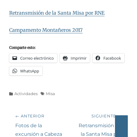
Retransmisión de la Santa Misa por RNE
Campamento Montañeros 2017
Comparte esto:
Correo electrónico
Imprimir
Facebook
WhatsApp
Categorías
Etiquetas
Actividades
Misa
Navegación
← ANTERIOR
SIGUIENTE →
de
Entrada
Siguiente
Fotos de la
Retransmisión de
anterior:
entrada:
excursión a Cabeza
la Santa Misa por