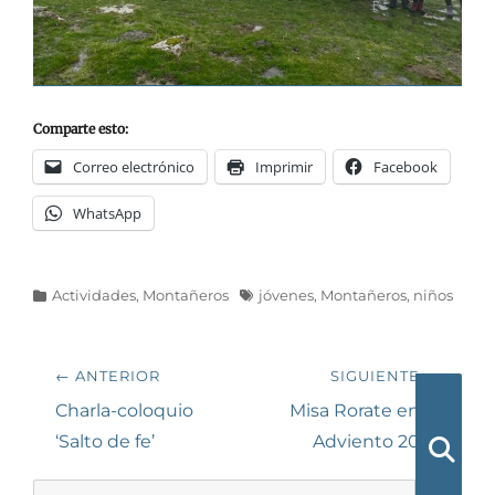
Comparte esto:
Correo electrónico
Imprimir
Facebook
WhatsApp
Categorías
Etiquetas
Actividades
,
Montañeros
jóvenes
,
Montañeros
,
niños
Navegación
← ANTERIOR
SIGUIENTE →
de
Entrada
Siguiente
Charla-coloquio
Misa Rorate en el
anterior:
entrada:
‘Salto de fe’
Adviento 2025
entradas
Busca
Buscar: