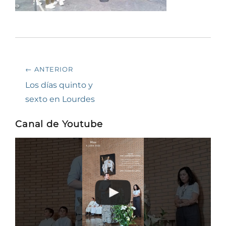
Navegación
← ANTERIOR
de
Entrada
Los días quinto y
anterior:
sexto en Lourdes
entradas
Canal de Youtube