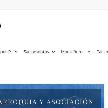
a
pos P.
Sacramentos
Montañeros
Para 