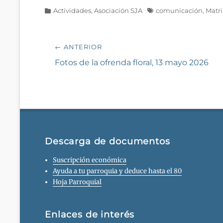
Categorías
Etiquetas
Actividades
,
Asociación SJA
comunicación
,
Matr
Navegación
← ANTERIOR
de
Entrada
Fotos de la ofrenda floral, 13 mayo 2026
anterior:
entradas
Descarga de documentos
Suscripción económica
Ayuda a tu parroquia y deduce hasta el 80
Hoja Parroquial
Enlaces de interés