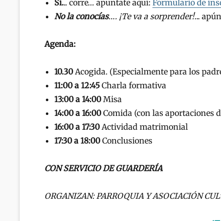
Sí.
.. corre… apuntate aquí:
Formulario de ins
No la conocías
…
. ¡Te va a sorprender!.
.. apú
Agenda:
10.30
Acogida. (Especialmente para los padre
11:00 a 12:45
Charla formativa
13:00 a 14:00
Misa
14:00 a 16:00
Comida (con las aportaciones d
16:00 a 17:30
Actividad matrimonial
17:30 a 18:00
Conclusiones
CON SERVICIO DE GUARDERÍA
ORGANIZAN: PARROQUIA Y ASOCIACIÓN CUL