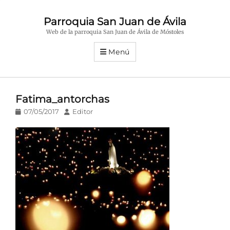
Parroquia San Juan de Ávila
Web de la parroquia San Juan de Ávila de Móstoles
Menú
Fatima_antorchas
Publicado
Autor
07/05/2017
Editor
en/el