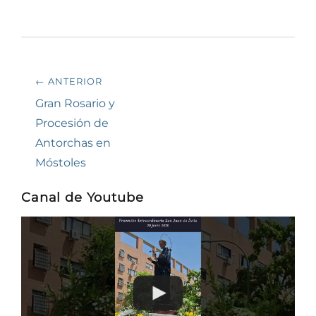
Navegación
← ANTERIOR
de
Entrada
Gran Rosario y
anterior:
Procesión de
entradas
Antorchas en
Móstoles
Canal de Youtube