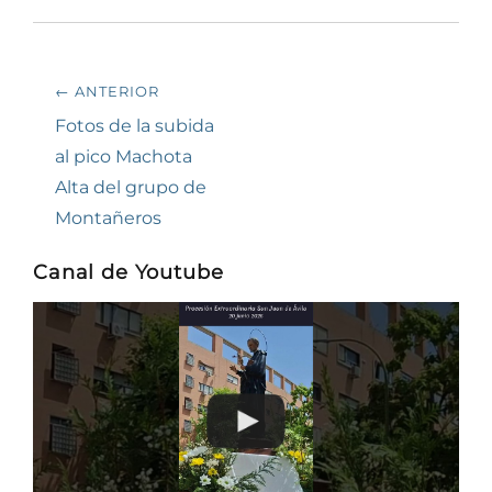
Navegación
← ANTERIOR
de
Entrada
Fotos de la subida
anterior:
al pico Machota
entradas
Alta del grupo de
Montañeros
Canal de Youtube