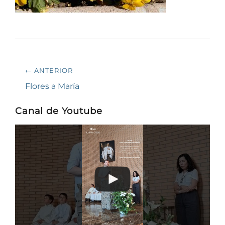
Navegación
← ANTERIOR
de
Entrada
Flores a María
anterior:
entradas
Canal de Youtube