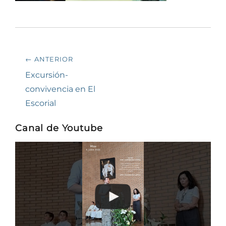
Navegación
← ANTERIOR
de
Entrada
Excursión-
anterior:
convivencia en El
entradas
Escorial
Canal de Youtube