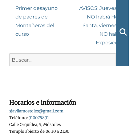
de
Entrada
Siguiente
Primer desayuno
AVISOS: Jueves 12
anterior:
entrada:
de padres de
NO habrá Hora
entradas
Montañeros del
Santa, viernes 13
curso
NO habrá
Busca
Exposición
Buscar:
Horarios e información
sjavilamostoles@gmail.com
Teléfono:
910075891
Calle Orquídea, 5, Móstoles
Templo abierto de 06:30 a 21:30