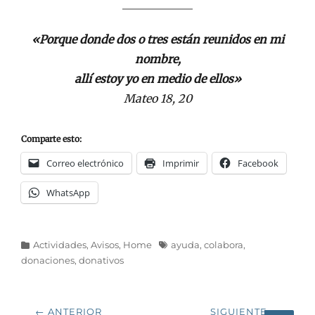
«
P
orque donde dos o tres están reunidos en mi
nombre,
allí estoy yo en medio de ellos»
Mateo 18, 20
Comparte esto:
Correo electrónico
Imprimir
Facebook
WhatsApp
Categorías
Etiquetas
Actividades
,
Avisos
,
Home
ayuda
,
colabora
,
donaciones
,
donativos
Navegación
← ANTERIOR
SIGUIENTE →